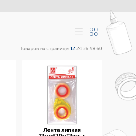
Товаров на странице:
12
24
36
48
60
Лента липкая
12мм*20м*2шт. с