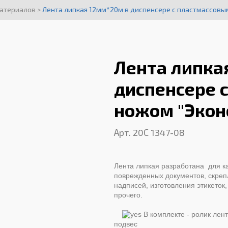
материалов
>
Лента липкая 12мм*20м в диспенсере с пластмассовы
Лента липка
диспенсере 
ножом "Экон
Арт. 20С 1347-08
Лента липкая разработана для к
поврежденных документов, скреп
надписей, изготовления этикеток,
прочего.
В комплекте - ролик лен
подвес