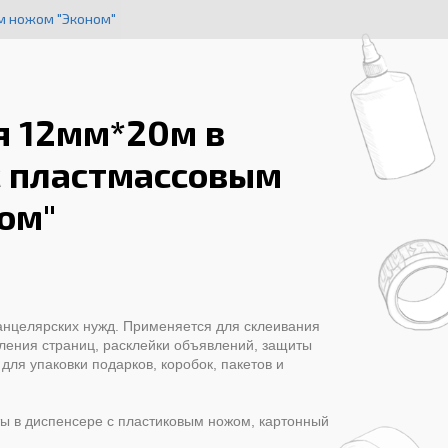
м ножом "Эконом"
я 12мм*20м в
с пластмассовым
ом"
анцелярских нужд. Применяется для склеивания
ления страниц, расклейки объявлений, защиты
 для упаковки подарков, коробок, пакетов и
ты в диспенсере с пластиковым ножом, картонный