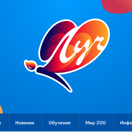
и
Новинки
Обучение
Мир ZOO
Инф