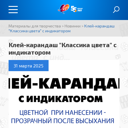
Материалы для творчества
>
Новинки
>
Клей-карандаш
"Классика цвета" с индикатором
Клей-карандаш "Классика цвета" с
Клей-карандаш "Классика
индикатором
цвета" с инд...
31 марта 2025