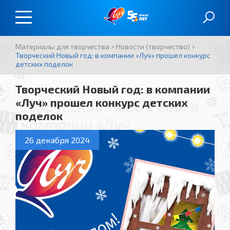
Материалы для творчества
>
Новости (творчество)
>
Творческий Новый год: в компании «Луч» прошел конкурс
детских поделок
Творческий Новый год: в компании
«Луч» прошел конкурс детских
Творческий Новый год: в
поделок
компании «Луч...
26 декабря 2024