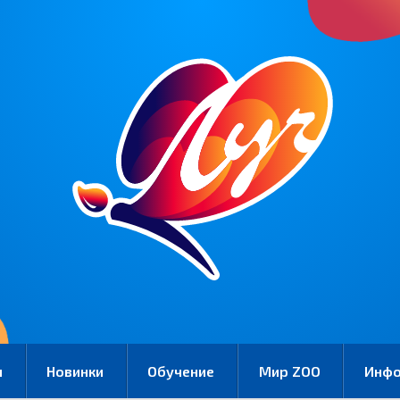
и
Новинки
Обучение
Мир ZOO
Инф