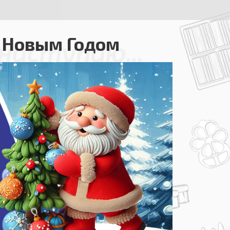
 Новым Годом
наступаю...